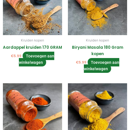
Kruiden kopen
Kruiden kopen
Aardappel kruiden 170 GRAM
Biryani Masala 180 Gram
kopen
€
5.99
Toevoegen aan
winkelwagen
€
5.99
Toevoegen aan
winkelwagen
Prijsklasse:
Dit
€2.99
product
tot
€4.50
heeft
meerdere
variaties.
Deze
optie