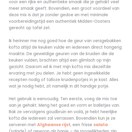
voor een rijke en authentieke smaak die je gehakt veel
meer smaak geeft. Bovendien, een groot voordeel van
deze mix is dat je zonder gedoe en met minimale
voorbereidingstijd een authentiek Midden-Oosters
gerecht op tafel zet.
Ik herinner me nog goed hoe de geur van versgebakken
kofta altijd de keuken vulde en iedereen direct hongerig
maakte. De geweldige geuren van de kruiden die de
keuken vulden, brachten altijd een glimlach op mijn
gezicht. Daarom wil ik met mijn kofta mix diezelfde
ervaring met jou delen. Je hebt geen ingewikkelde
recepten nodig of talloze kruidenpotjes in je kast. Alles
wat je nodig hebt, zit namelijk in dit handige potje.
Het gebruik is eenvoudig. Ten eerste, voeg de mix toe
aan je gehakt. Meng het goed en vorm er balletjes van.
Bak ze vervolgens goudbruin en voilà, je hebt heerlijke
kofta die iedereen zal verrassen. Bovendien kun je ze
serveren met
Afghaanse rijst
, een frisse
salata
(salade) of gewoon als hapje – de mogelijkheden zijn