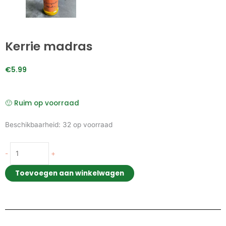
Kerrie madras
€
5.99
🙂 Ruim op voorraad
Kerrie
Beschikbaarheid:
32 op voorraad
madras
aantal
-
+
Toevoegen aan winkelwagen