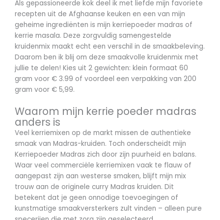
Als gepassioneerde kok deel ik met liefde mijn favoriete
recepten uit de Afghaanse keuken en een van mijn
geheime ingrediënten is mijn kerriepoeder madras of
kerrie masala. Deze zorgvuldig samengestelde
kruidenmix maakt echt een verschil in de smaakbeleving.
Daarom ben ik blij om deze smaakvolle kruidenmix met
jullie te delen! Kies uit 2 gewichten: klein formaat 60
gram voor € 3.99 of voordeel een verpakking van 200
gram voor € 5,99.
Waarom mijn kerrie poeder madras
anders is
Veel kerriemixen op de markt missen de authentieke
smaak van Madras-kruiden. Toch onderscheidt mijn
Kerriepoeder Madras zich door zijn puurheid en balans.
Waar veel commerciële kerriemixen vaak te flauw of
aangepast zijn aan westerse smaken, blijft mijn mix
trouw aan de originele curry Madras kruiden. Dit
betekent dat je geen onnodige toevoegingen of
kunstmatige smaakversterkers zult vinden – alleen pure
specerijen die met zorg zijn geselecteerd.