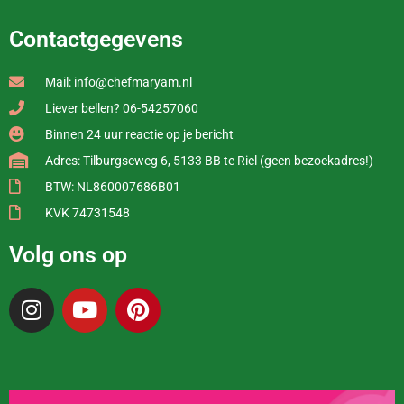
Contactgegevens
Mail: info@chefmaryam.nl
Liever bellen? 06-54257060
Binnen 24 uur reactie op je bericht
Adres: Tilburgseweg 6, 5133 BB te Riel (geen bezoekadres!)
BTW: NL860007686B01
KVK 74731548
Volg ons op
I
Y
P
n
o
i
s
u
n
t
t
t
a
u
e