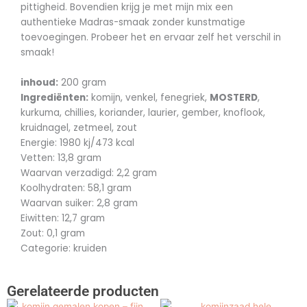
pittigheid. Bovendien krijg je met mijn mix een
authentieke Madras-smaak zonder kunstmatige
toevoegingen. Probeer het en ervaar zelf het verschil in
smaak!
inhoud:
200 gram
Ingrediënten:
komijn, venkel, fenegriek,
MOSTERD
,
kurkuma, chillies, koriander, laurier, gember, knoflook,
kruidnagel, zetmeel, zout
Energie: 1980 kj/473 kcal
Vetten: 13,8 gram
Waarvan verzadigd: 2,2 gram
Koolhydraten: 58,1 gram
Waarvan suiker: 2,8 gram
Eiwitten: 12,7 gram
Zout: 0,1 gram
Categorie: kruiden
Gerelateerde producten