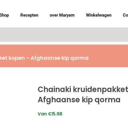
Shop
Recepten
over Maryam
Winkelwagen
Co
ket kopen – Afghaanse kip qorma
Chainaki kruidenpakket
Afghaanse kip qorma
Van
€
15.98