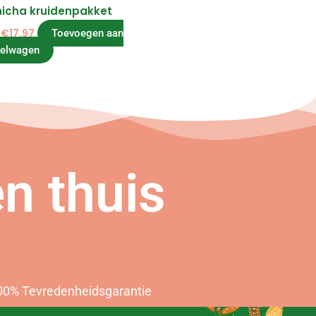
icha kruidenpakket
n
€
17.97
Toevoegen aan
kelwagen
n thuis
n
00% Tevredenheidsgarantie