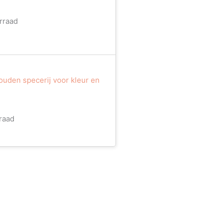
rraad
uden specerij voor kleur en
raad