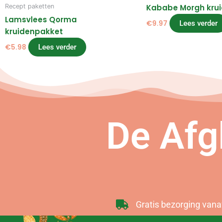
Kababe Morgh kru
Recept paketten
Lamsvlees Qorma
€
9.97
Lees verder
kruidenpakket
€
5.98
Lees verder
De Afg
Gratis bezorging vana