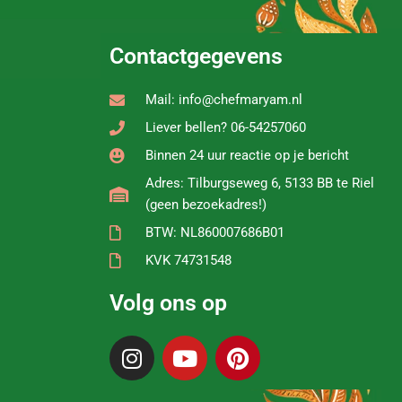
Contactgegevens
Mail: info@chefmaryam.nl
Liever bellen? 06-54257060
Binnen 24 uur reactie op je bericht
Adres: Tilburgseweg 6, 5133 BB te Riel
(geen bezoekadres!)
BTW: NL860007686B01
KVK 74731548
Volg ons op
I
Y
P
n
o
i
s
u
n