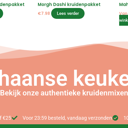
idenpakket
Morgh Dashi kruidenpakket
Mah
€
7.98
Lees verder
Va
win
haanse keuke
Bekijk onze authentieke kruidenmixe
f €25
Voor 23:59 besteld, vandaag verzonden
1