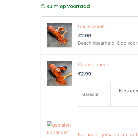
🙂 Ruim op voorraad
Chainaki
Chilivlokken
kruidenpakket
kopen
€
2.99
–
Beschikbaarheid:
6 op voor
Afghaanse
kip
qorma
Paprika poeder
aantal
€
2.99
Gewicht
Koriander gemalen kopen 