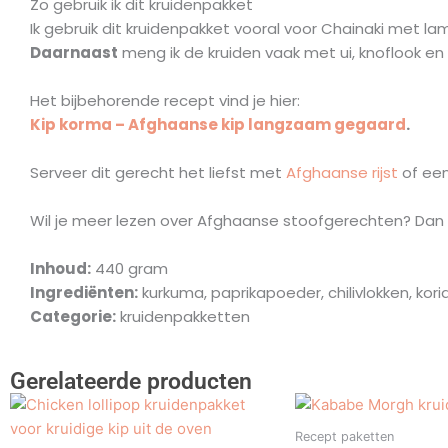
Zo gebruik ik dit kruidenpakket
Ik gebruik dit kruidenpakket vooral voor Chainaki met l
Daarnaast
meng ik de kruiden vaak met ui, knoflook en
Het bijbehorende recept vind je hier:
Kip korma – Afghaanse kip langzaam gegaard
.
Serveer dit gerecht het liefst met
Afghaanse rijst
of ee
Wil je meer lezen over Afghaanse stoofgerechten? Dan
Inhoud:
440 gram
Ingrediënten:
kurkuma, paprikapoeder, chilivlokken, ko
Categorie:
kruidenpakketten
Gerelateerde producten
Recept paketten