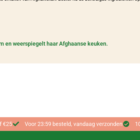
yam en weerspiegelt haar Afghaanse keuken.
haanse keuke
Bekijk onze authentieke kruidenmixe
f €25
Voor 23:59 besteld, vandaag verzonden
1