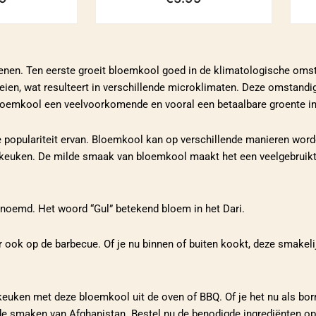
denen. Ten eerste groeit bloemkool goed in de klimatologische oms
eien, wat resulteert in verschillende microklimaten. Deze omstandig
loemkool een veelvoorkomende en vooral een betaalbare groente in
e populariteit ervan. Bloemkool kan op verschillende manieren word
euken. De milde smaak van bloemkool maakt het een veelgebruikt in
enoemd. Het woord “Gul” betekend bloem in het Dari.
ook op de barbecue. Of je nu binnen of buiten kookt, deze smakelij
euken met deze bloemkool uit de oven of BBQ. Of je het nu als borre
de smaken van Afghanistan. Bestel nu de benodigde ingrediënten op