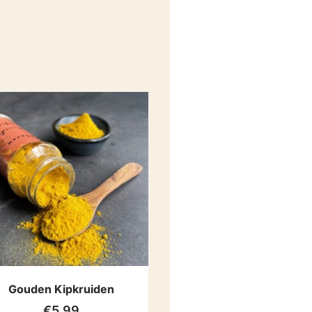
Gouden Kipkruiden
€
5.99