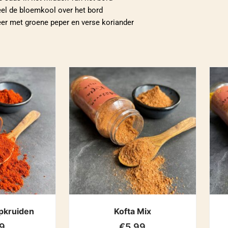
eel de bloemkool over het bord
eer met groene peper en verse koriander
pkruiden
Kofta Mix
9
€
5.99