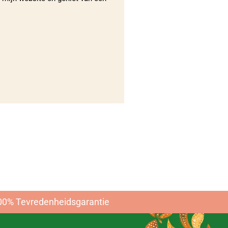
n thuis
n
00% Tevredenheidsgarantie