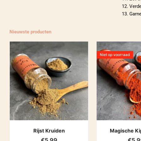
12. Verd
13. Garn
Nieuwste producten
Niet op voorraad
Rijst Kruiden
Magische Ki
€
5.99
€
5.9