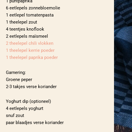
1 puntpaprika
6 eetlepels zonnebloemolie
1 eetlepel tomatenpasta
1 theelepel zout
4 teentjes knoflook
2 eetlepels maïsmeel
2 theelepel chili vlokken
1 theelepel kerrie poeder
1 theelepel paprika poeder
Garnering:
Groene peper
2-3 takjes verse koriander
Yoghurt dip (optioneel)
4 eetlepels yoghurt
snuf zout
paar blaadjes verse koriander