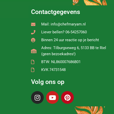
Contactgegevens
Mail: info@chefmaryam.nl
Liever bellen? 06-54257060
Binnen 24 uur reactie op je bericht
Adres: Tilburgseweg 6, 5133 BB te Riel
(geen bezoekadres!)
BTW: NL860007686B01
KVK 74731548
Volg ons op
I
Y
P
n
o
i
s
u
n
t
t
t