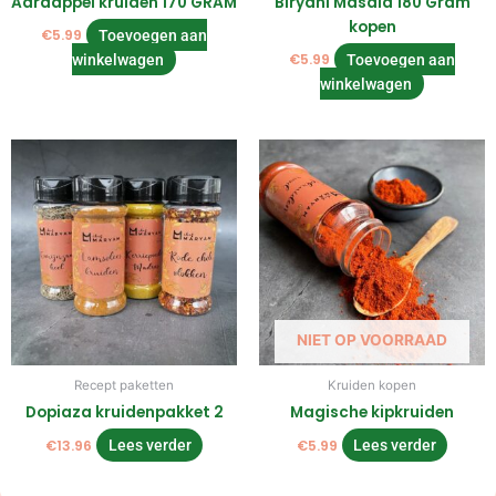
Aardappel kruiden 170 GRAM
Biryani Masala 180 Gram
kopen
€
5.99
Toevoegen aan
winkelwagen
€
5.99
Toevoegen aan
winkelwagen
NIET OP VOORRAAD
Recept paketten
Kruiden kopen
Dopiaza kruidenpakket 2
Magische kipkruiden
€
13.96
Lees verder
€
5.99
Lees verder