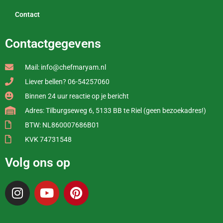
Contact
Contactgegevens
Mail: info@chefmaryam.nl
Liever bellen? 06-54257060
Binnen 24 uur reactie op je bericht
Adres: Tilburgseweg 6, 5133 BB te Riel (geen bezoekadres!)
BTW: NL860007686B01
KVK 74731548
Volg ons op
I
Y
P
n
o
i
s
u
n