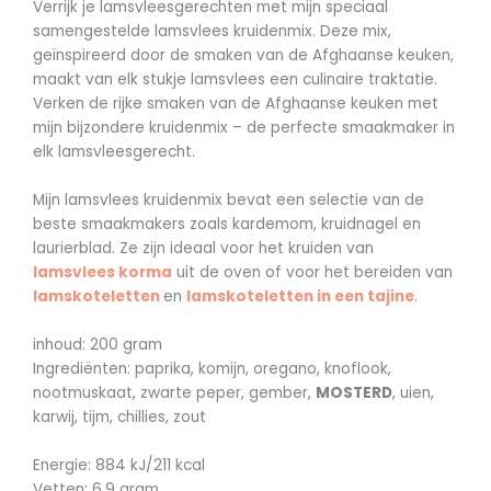
Verrijk je lamsvleesgerechten met mijn speciaal
samengestelde lamsvlees kruidenmix. Deze mix,
geïnspireerd door de smaken van de Afghaanse keuken,
maakt van elk stukje lamsvlees een culinaire traktatie.
Verken de rijke smaken van de Afghaanse keuken met
mijn bijzondere kruidenmix – de perfecte smaakmaker in
elk lamsvleesgerecht.
Mijn lamsvlees kruidenmix bevat een selectie van de
beste smaakmakers zoals kardemom, kruidnagel en
laurierblad. Ze zijn ideaal voor het kruiden van
lamsvlees korma
uit de oven of voor het bereiden van
lamskoteletten
en
lamskoteletten in een tajine
.
inhoud: 200 gram
Ingrediënten: paprika, komijn, oregano, knoflook,
nootmuskaat, zwarte peper, gember,
MOSTERD
, uien,
karwij, tijm, chillies, zout
Energie: 884 kJ/211 kcal
Vetten: 6,9 gram