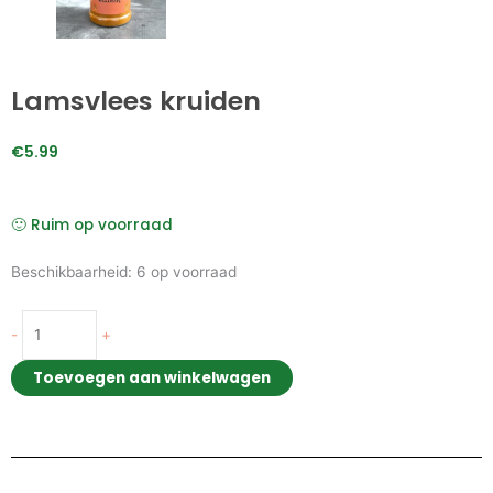
Lamsvlees kruiden
€
5.99
🙂 Ruim op voorraad
Lamsvlees
Beschikbaarheid:
6 op voorraad
kruiden
aantal
-
+
Toevoegen aan winkelwagen