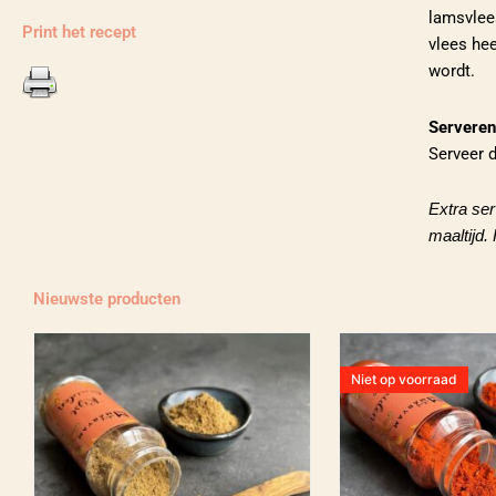
lamsvlees
Print het recept
vlees hee
wordt.
Serveren
Serveer 
Extra ser
maaltijd.
Nieuwste producten
Niet op voorraad