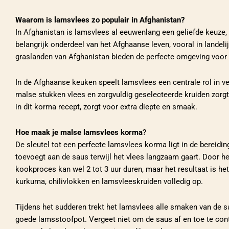
Waarom is lamsvlees zo populair in Afghanistan?
In Afghanistan is lamsvlees al eeuwenlang een geliefde keuze,
belangrijk onderdeel van het Afghaanse leven, vooral in landel
graslanden van Afghanistan bieden de perfecte omgeving voor 
In de Afghaanse keuken speelt lamsvlees een centrale rol in v
malse stukken vlees en zorgvuldig geselecteerde kruiden zorgt
in dit korma recept, zorgt voor extra diepte en smaak.
Hoe maak je malse lamsvlees korma
?
De sleutel tot een perfecte lamsvlees korma ligt in de bereidi
toevoegt aan de saus terwijl het vlees langzaam gaart. Door he
kookproces kan wel 2 tot 3 uur duren, maar het resultaat is 
kurkuma, chilivlokken en lamsvleeskruiden volledig op.
Tijdens het sudderen trekt het lamsvlees alle smaken van de sau
goede lamsstoofpot. Vergeet niet om de saus af en toe te contr