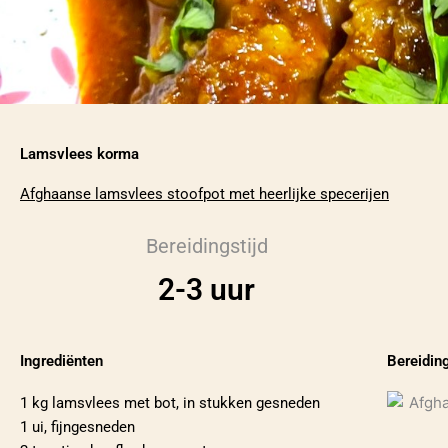
Lamsvlees korma
Afghaanse lamsvlees stoofpot met heerlijke specerijen
Bereidingstijd
2-3 uur
Ingrediënten
Bereidin
1 kg lamsvlees met bot, in stukken gesneden
1 ui, fijngesneden