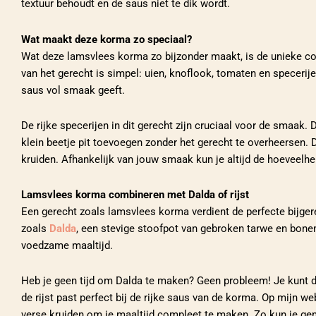
textuur behoudt en de saus niet te dik wordt.
Wat maakt deze korma zo speciaal?
Wat deze lamsvlees korma zo bijzonder maakt, is de unieke co
van het gerecht is simpel: uien, knoflook, tomaten en specerij
saus vol smaak geeft.
De rijke specerijen in dit gerecht zijn cruciaal voor de smaak
klein beetje pit toevoegen zonder het gerecht te overheersen.
kruiden. Afhankelijk van jouw smaak kun je altijd de hoeveelh
Lamsvlees korma combineren met Dalda of rijst
Een gerecht zoals lamsvlees korma verdient de perfecte bijger
zoals
Dalda
, een stevige stoofpot van gebroken tarwe en bon
voedzame maaltijd.
Heb je geen tijd om Dalda te maken? Geen probleem! Je kunt 
de rijst past perfect bij de rijke saus van de korma. Op mijn w
verse kruiden om je maaltijd compleet te maken. Zo kun je gem