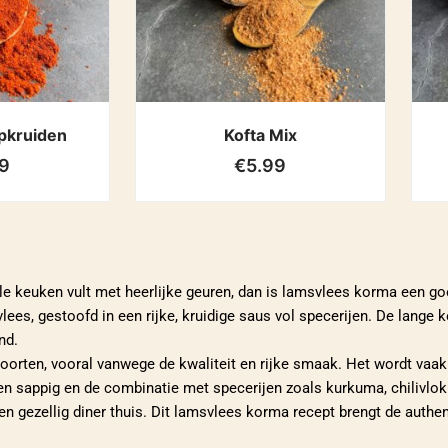
pkruiden
Kofta Mix
9
€
5.99
ele keuken vult met heerlijke geuren, dan is lamsvlees korma een go
s, gestoofd in een rijke, kruidige saus vol specerijen. De lange ko
nd.
orten, vooral vanwege de kwaliteit en rijke smaak. Het wordt vaak 
en sappig en de combinatie met specerijen zoals kurkuma, chilivlo
n gezellig diner thuis. Dit lamsvlees korma recept brengt de auth