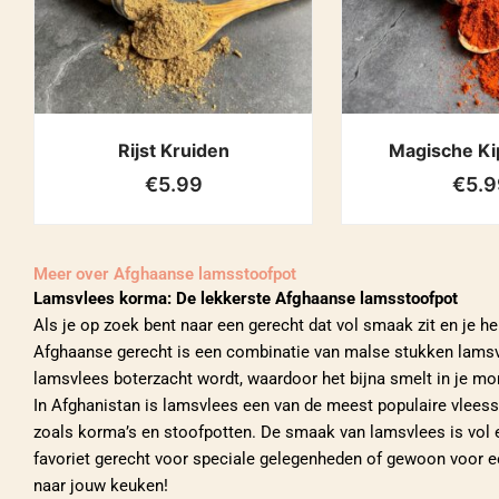
Rijst Kruiden
Magische Ki
€
5.99
€
5.9
Meer over
Afghaanse lamsstoofpot
Lamsvlees korma: De lekkerste Afghaanse lamsstoofpot
Als je op zoek bent naar een gerecht dat vol smaak zit en je h
Afghaanse gerecht is een combinatie van malse stukken lamsvlee
lamsvlees boterzacht wordt, waardoor het bijna smelt in je mo
In Afghanistan is lamsvlees een van de meest populaire vleesso
zoals korma’s en stoofpotten. De smaak van lamsvlees is vol 
favoriet gerecht voor speciale gelegenheden of gewoon voor ee
naar jouw keuken!