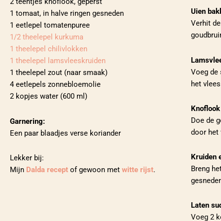
2 teentjes knoflook, geperst
Uien bak
1 tomaat, in halve ringen gesneden
Verhit d
1 eetlepel tomatenpuree
goudbruin
1/2 theelepel kurkuma
1 theelepel chilivlokken
Lamsvle
1 theelepel lamsvleeskruiden
Voeg de 
1 theelepel zout (naar smaak)
het vlees
4 eetlepels zonnebloemolie
2 kopjes water (600 ml)
Knoflook
Doe de g
Garnering:
door het 
Een paar blaadjes verse koriander
Kruiden 
Lekker bij:
Breng he
Mijn
Dalda recept
of gewoon met
witte rijst
.
gesneden
Laten su
Voeg 2 ko