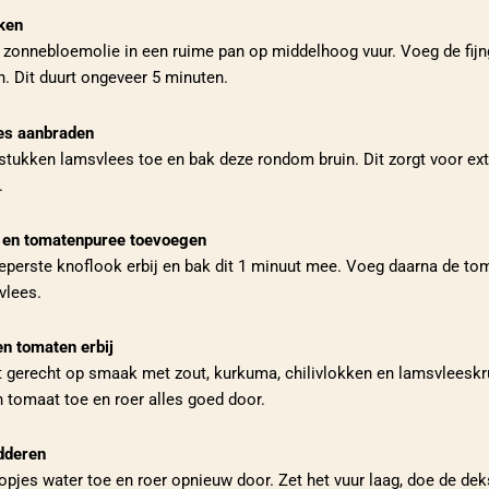
ken
e zonnebloemolie in een ruime pan op middelhoog vuur. Voeg de fij
. Dit duurt ongeveer 5 minuten.
es aanbraden
stukken lamsvlees toe en bak deze rondom bruin. Dit zorgt voor ex
.
 en tomatenpuree toevoegen
eperste knoflook erbij en bak dit 1 minuut mee. Voeg daarna de to
vlees.
en tomaten erbij
t gerecht op smaak met zout, kurkuma, chilivlokken en lamsvleeskr
 tomaat toe en roer alles goed door.
dderen
pjes water toe en roer opnieuw door. Zet het vuur laag, doe de deks