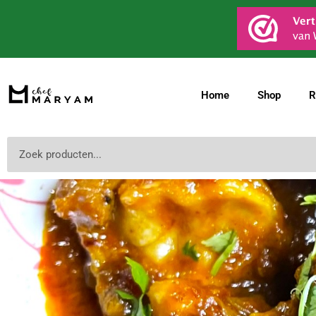
Ga
naar
de
inhoud
Home
Shop
R
Zoeken