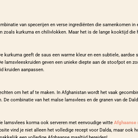
mbinatie van specerijen en verse ingrediënten die samenkomen in ee
en zoals kurkuma en chilivlokken. Maar het is de lange kooktijd die
. De kurkuma geeft de saus een warme kleur en een subtiele, aardse s
 De lamsvleeskruiden geven een unieke diepte aan de stoofpot en zo
eid kruiden aanpassen.
echten om het af te maken. In Afghanistan wordt het vaak gecombin
en. De combinatie van het malse lamsvlees en de granen van de Dal
de lamsvlees korma ook serveren met eenvoudige witte
Afghaanse r
ebsite vind je niet alleen het volledige recept voor Dalda, maar ook
akkelijk een volledige Afghaanse maaltijd bereiden!