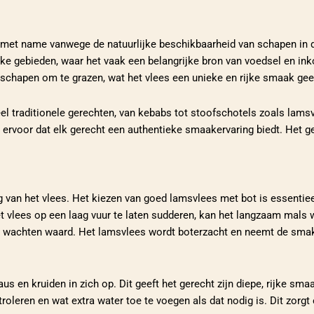
 met name vanwege de natuurlijke beschikbaarheid van schapen in d
ijke gebieden, waar het vaak een belangrijke bron van voedsel en in
schapen om te grazen, wat het vlees een unieke en rijke smaak gee
eel traditionele gerechten, van kebabs tot stoofschotels zoals lam
 ervoor dat elk gerecht een authentieke smaakervaring biedt. Het ge
ng van het vlees. Het kiezen van goed lamsvlees met bot is essentie
t vlees op een laag vuur te laten sudderen, kan het langzaam mals w
het wachten waard. Het lamsvlees wordt boterzacht en neemt de sma
s en kruiden in zich op. Dit geeft het gerecht zijn diepe, rijke sm
oleren en wat extra water toe te voegen als dat nodig is. Dit zorgt 