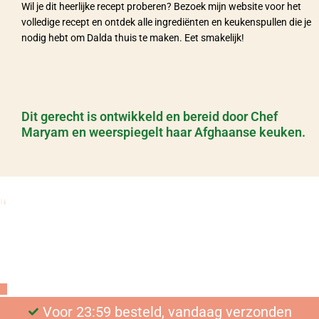
Wil je dit heerlijke recept proberen? Bezoek mijn website voor het
volledige recept en ontdek alle ingrediënten en keukenspullen die je
nodig hebt om Dalda thuis te maken. Eet smakelijk!
Dit gerecht is ontwikkeld en bereid door Chef
Maryam en weerspiegelt haar Afghaanse keuken.
De Afghaanse keuken
thuis
Bekijk onze authentieke kruidenmixen
Voor 23:59 besteld, vandaag verzonden
Gratis bezorging vanaf €25