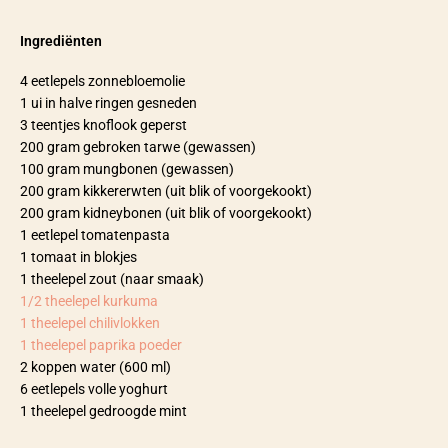
Ingrediënten
4 eetlepels zonnebloemolie
1 ui in halve ringen gesneden
3 teentjes knoflook geperst
200 gram gebroken tarwe (gewassen)
100 gram mungbonen (gewassen)
200 gram kikkererwten (uit blik of voorgekookt)
200 gram kidneybonen (uit blik of voorgekookt)
1 eetlepel tomatenpasta
1 tomaat in blokjes
1 theelepel zout (naar smaak)
1/2 theelepel kurkuma
1 theelepel chilivlokken
1 theelepel paprika poeder
2 koppen water (600 ml)
6 eetlepels volle yoghurt
1 theelepel gedroogde mint