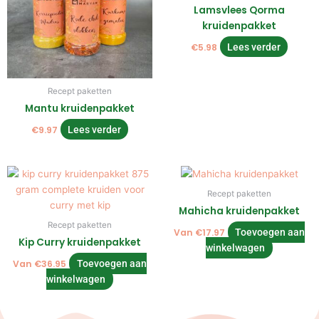
Lamsvlees Qorma
kruidenpakket
€
5.98
Lees verder
Recept paketten
Mantu kruidenpakket
€
9.97
Lees verder
Recept paketten
Mahicha kruidenpakket
Recept paketten
Van
€
17.97
Toevoegen aan
Kip Curry kruidenpakket
winkelwagen
Van
€
36.95
Toevoegen aan
winkelwagen