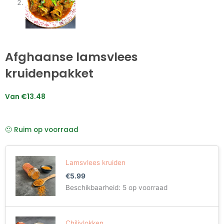
Afghaanse lamsvlees
kruidenpakket
Van
€
13.48
🙂 Ruim op voorraad
Afghaanse
lamsvlees
Lamsvlees kruiden
kruidenpakket
€
5.99
aantal
Beschikbaarheid:
5 op voorraad
Chilivlokken