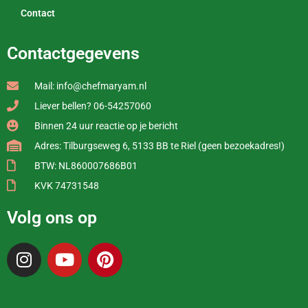
Contact
Contactgegevens
Mail: info@chefmaryam.nl
Liever bellen? 06-54257060
Binnen 24 uur reactie op je bericht
Adres: Tilburgseweg 6, 5133 BB te Riel (geen bezoekadres!)
BTW: NL860007686B01
KVK 74731548
Volg ons op
I
Y
P
n
o
i
s
u
n
t
t
t