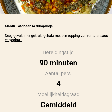
Mantu - Afghaanse dumplings
Deeg gevuld met gekruid gehakt met een topping van tomatensaus
en yoghurt
Bereidingstijd
90 minuten
Aantal pers.
4
Moeilijkheidsgraad
Gemiddeld