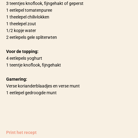
3 teentjes knoflook, fijngehakt of geperst
1 eetlepel tomatenpuree
1 theelepel chilivlokken
1 theelepel zout
1/2 kopje water
2 eetlepels gele spliterwten
Voor de topping:
4 eetlepels yoghurt
1 teentje knoflook, fijngehakt
Garnering:
Verse korianderblaadjes en verse munt
1 eetlepel gedroogde munt
Print het recept