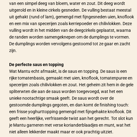
van een simpel deeg van bloem, water en zout. Dit deeg wordt
uitgerold en in kleine cirkels gesneden. De vulling bestaat meestal
uit gehakt (rund of lam), gemengd met fijngesneden uien, knoflook
en een mix van specerijen zoals kerriepoeder en chilivlokken. Deze
vulling wordt in het midden van de deegcirkels geplaatst, waarna
de randen worden samengeknepen om de dumplings te vormen.
De dumplings worden vervolgens gestoomd tot ze gaar en zacht
zijn.
De perfecte saus en topping
Wat Mantu echt afmaakt, is de saus en topping. De saus is een
rijke tomatenbasis, gemaakt met uien, knoflook, tomatenpuree en
specerijen zoals chilivlokken en zout. Het geheim zit hem in de gele
spliterwten die aan de saus worden toegevoegd, wat het een
unieke nootachtige smaak geeft. De saus wordt over de
gestoomde dumplings gegoten, en dan komt de finishing touch:
een frisse yoghurttopping gemengd met fijngehakte knoflook. Dit
geeft een heerlijke, verfrissende twist aan het gerecht. Tot slot kun
je Mantu garneren met verse korianderblaadjes en munt, wat het
niet alleen lekkerder maakt maar er ook prachtig uitziet.