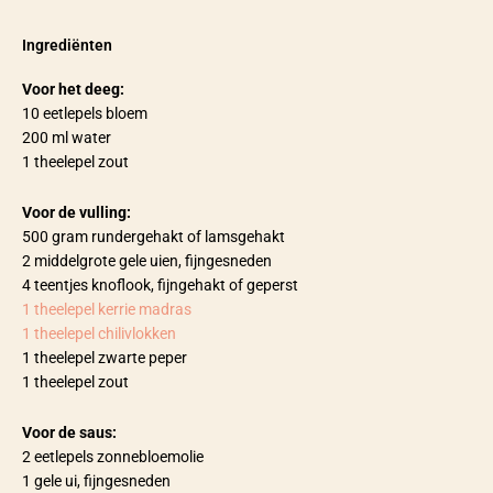
Ingrediënten
Voor het deeg:
10 eetlepels bloem
200 ml water
1 theelepel zout
Voor de vulling:
500 gram rundergehakt of lamsgehakt
2 middelgrote gele uien, fijngesneden
4 teentjes knoflook, fijngehakt of geperst
1 theelepel kerrie madras
1 theelepel chilivlokken
1 theelepel zwarte peper
1 theelepel zout
Voor de saus:
2 eetlepels zonnebloemolie
1 gele ui, fijngesneden