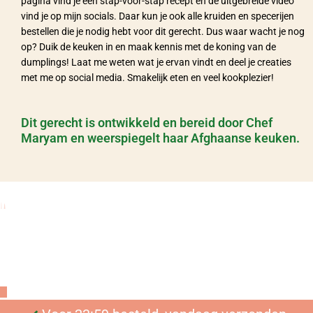
pagina vind je een stap-voor-stap recept en de uitgebreide video
vind je op mijn socials. Daar kun je ook alle kruiden en specerijen
bestellen die je nodig hebt voor dit gerecht. Dus waar wacht je nog
op? Duik de keuken in en maak kennis met de koning van de
dumplings! Laat me weten wat je ervan vindt en deel je creaties
met me op social media. Smakelijk eten en veel kookplezier!
Dit gerecht is ontwikkeld en bereid door Chef
Maryam en weerspiegelt haar Afghaanse keuken.
De Afghaanse keuken
thuis
Bekijk onze authentieke kruidenmixen