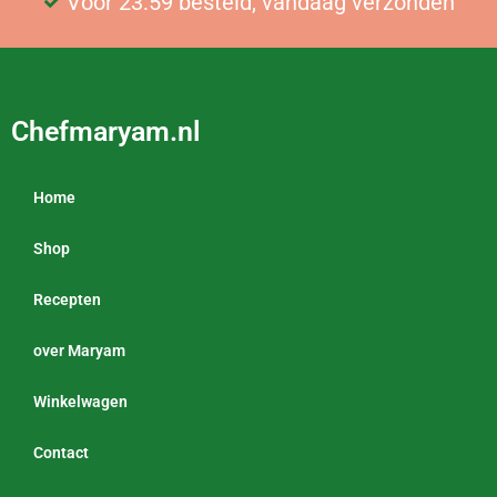
Voor 23:59 besteld, vandaag verzonden
Gratis bezorging vanaf €25
Chefmaryam.nl
Home
Shop
Recepten
over Maryam
Winkelwagen
Contact