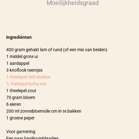
Moeilijkheidsgraad
Ingrediënten
400 gram gehakt lam of rund (of een mix van beiden)
1 middel grote ui
1 aardappel
3 knoflook teentjes
1 theelepel chili vlokken
½ theelepel kofta mix
1 theelepel zout
70 gram bloem
6 eieren
200 ml zonnebloemolie om in te bakken
1 groene peper
Voor garnering:
Een paar basilicumblaadjes