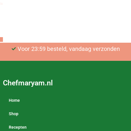
De Afghaanse keuken
thuis
Bekijk onze authentieke kruidenmixen
Voor 23:59 besteld, vandaag verzonden
Gratis bezorging vanaf €25
Chefmaryam.nl
Home
Shop
Recepten