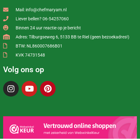
Mail: info@chefmaryam.nl
Liever bellen? 06-54257060
Binnen 24 uur reactie op je bericht
Adres: Tilburgseweg 6, 5133 BB te Riel (geen bezoekadres!)
BTW: NL860007686B01
KVK 74731548
Volg ons op
I
Y
P
n
o
i
s
u
n
t
t
t
a
u
e
g
b
r
r
e
e
a
s