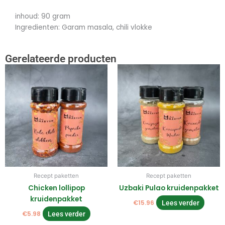
inhoud: 90 gram
Ingredienten: Garam masala, chili vlokke
Gerelateerde producten
Recept paketten
Recept paketten
Chicken lollipop
Uzbaki Pulao kruidenpakket
kruidenpakket
€
15.96
Lees verder
€
5.98
Lees verder