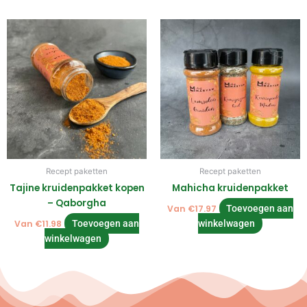
Recept paketten
Recept paketten
Tajine kruidenpakket kopen
Mahicha kruidenpakket
– Qaborgha
Van
€
17.97
Toevoegen aan
Van
€
11.98
Toevoegen aan
winkelwagen
winkelwagen