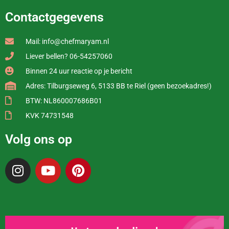
Contactgegevens
Mail: info@chefmaryam.nl
Liever bellen? 06-54257060
Binnen 24 uur reactie op je bericht
Adres: Tilburgseweg 6, 5133 BB te Riel (geen bezoekadres!)
BTW: NL860007686B01
KVK 74731548
Volg ons op
I
Y
P
n
o
i
s
u
n
t
t
t
a
u
e
g
b
r