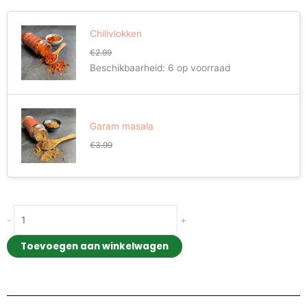
Manchurian
kruidenpakket
Chilivlokken
aantal
€
2.99
Beschikbaarheid:
6 op voorraad
Garam masala
€
3.99
-
+
Toevoegen aan winkelwagen