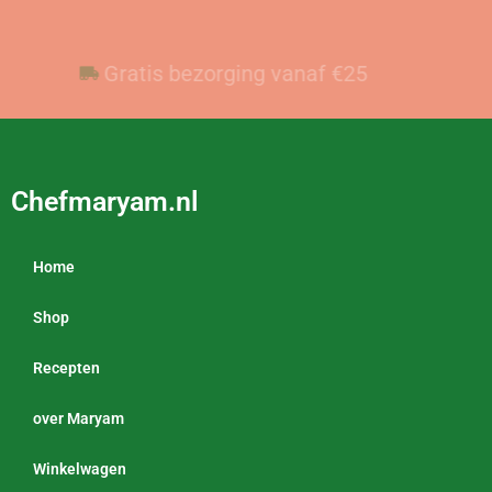
Voor 23:59 besteld, vandaag verzonden
Gratis bezorging vanaf €25
Chefmaryam.nl
Home
Shop
Recepten
over Maryam
Winkelwagen