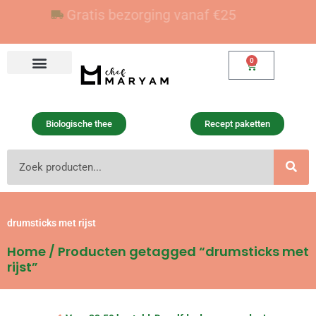
Ga
Voor 23:59 besteld, vandaag verzonden
Gratis bezorging vanaf €25
naar
de
inhoud
0
Winkelwagen
Biologische thee
Recept paketten
Zoeken
drumsticks met rijst
Home
/ Producten getagged “drumsticks met
rijst”