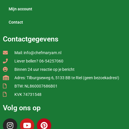
Mijn account
Contact
Contactgegevens
Mail: info@chefmaryam.nl
Liever bellen? 06-54257060
Binnen 24 uur reactie op je bericht
Adres: Tilburgseweg 6, 5133 BB te Riel (geen bezoekadres!)
BTW: NL860007686B01
KVK 74731548
Volg ons op
I
Y
P
n
o
i