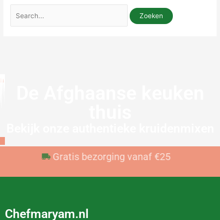
De Afghaanse keuken
thuis
Bekijk onze authentieke kruidenmixen
Voor 23:59 besteld, vandaag verzonden
Gratis bezorging vanaf €25
Chefmaryam.nl