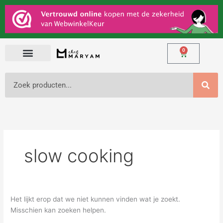
Ga
Zoek
naar
naar:
de
inhoud
0
Winkelwage
Zoeken
slow cooking
Het lijkt erop dat we niet kunnen vinden wat je zoekt.
Misschien kan zoeken helpen.