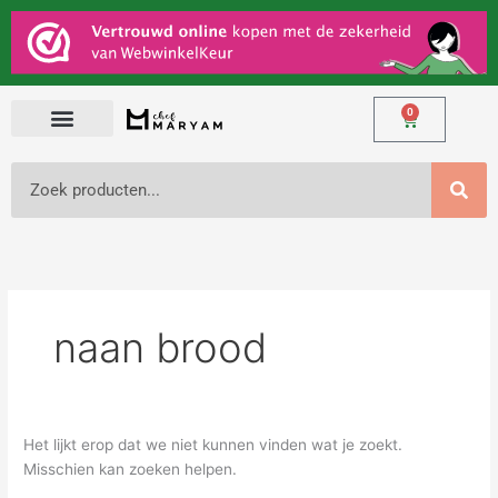
Ga
Zoek
naar
naar:
de
inhoud
0
Winkelwage
Zoeken
naan brood
Het lijkt erop dat we niet kunnen vinden wat je zoekt.
Misschien kan zoeken helpen.