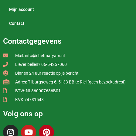
Mijn account
Contact
Contactgegevens
Mail: info@chefmaryam.nl
Liever bellen? 06-54257060
Binnen 24 uur reactie op je bericht
Adres: Tilburgseweg 6, 5133 BB te Riel (geen bezoekadres!)
BTW: NL860007686B01
KVK 74731548
Volg ons op
I
Y
P
n
o
i