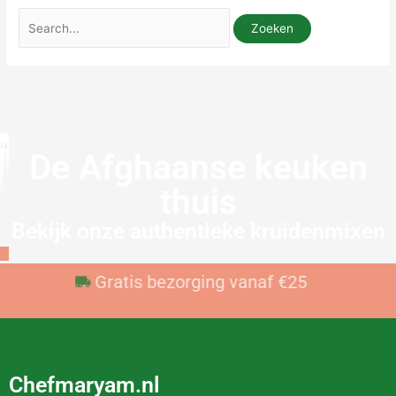
De Afghaanse keuken
thuis
Bekijk onze authentieke kruidenmixen
Voor 23:59 besteld, vandaag verzonden
Gratis bezorging vanaf €25
Chefmaryam.nl