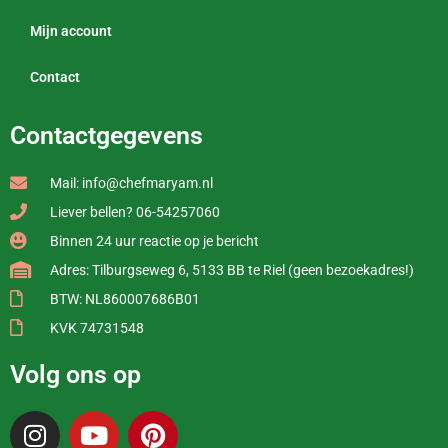
Mijn account
Contact
Contactgegevens
Mail: info@chefmaryam.nl
Liever bellen? 06-54257060
Binnen 24 uur reactie op je bericht
Adres: Tilburgseweg 6, 5133 BB te Riel (geen bezoekadres!)
BTW: NL860007686B01
KVK 74731548
Volg ons op
I
Y
P
n
o
i