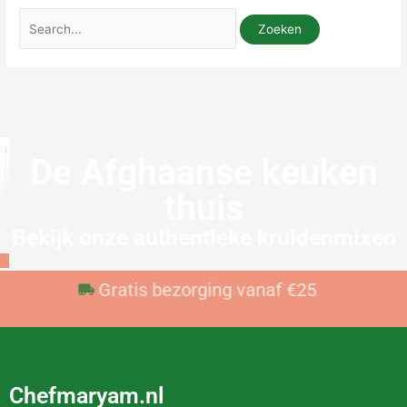
De Afghaanse keuken
thuis
Bekijk onze authentieke kruidenmixen
Voor 23:59 besteld, vandaag verzonden
Gratis bezorging vanaf €25
Chefmaryam.nl