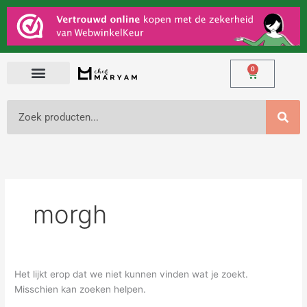
Ga
Zoek
naar
naar:
de
inhoud
0
Winkelwage
Zoeken
morgh
Het lijkt erop dat we niet kunnen vinden wat je zoekt.
Misschien kan zoeken helpen.