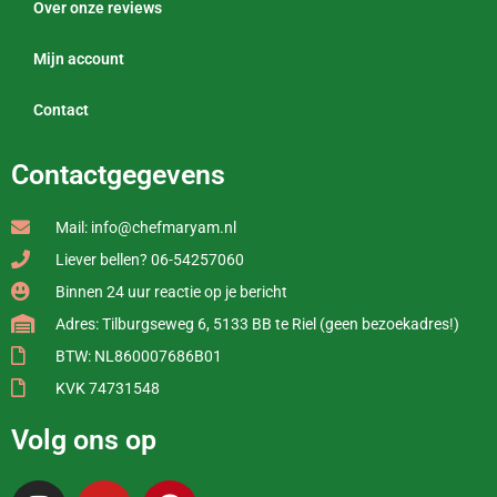
Over onze reviews
Mijn account
Contact
Contactgegevens
Mail: info@chefmaryam.nl
Liever bellen? 06-54257060
Binnen 24 uur reactie op je bericht
Adres: Tilburgseweg 6, 5133 BB te Riel (geen bezoekadres!)
BTW: NL860007686B01
KVK 74731548
Volg ons op
I
Y
P