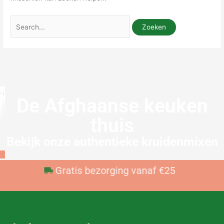
De Afghaanse keuken
thuis
Bekijk onze authentieke kruidenmixen
Voor 23:59 besteld, vandaag verzonden
Gratis bezorging vanaf €25