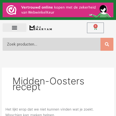
Ga
Zoek
naar
naar:
de
inhoud
0
Winkelwage
Zoeken
Midden-Oosters
recept
Het lijkt erop dat we niet kunnen vinden wat je zoekt.
Misschien kan zoeken helpen.