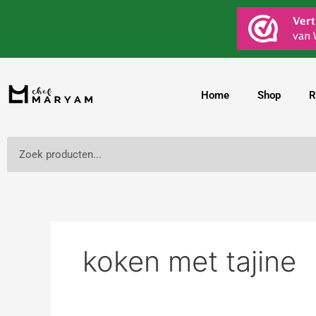
Ga
Zoek
naar
naar:
de
inhoud
Home
Shop
R
Zoeken
koken met tajine