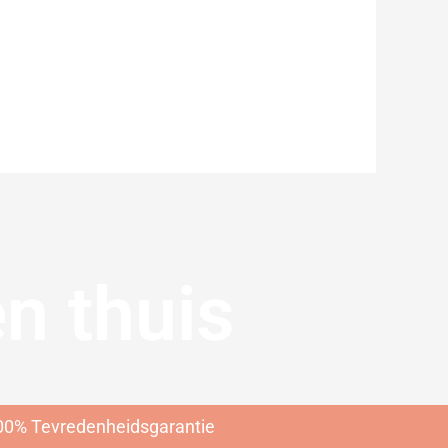
n thuis
n
00% Tevredenheidsgarantie