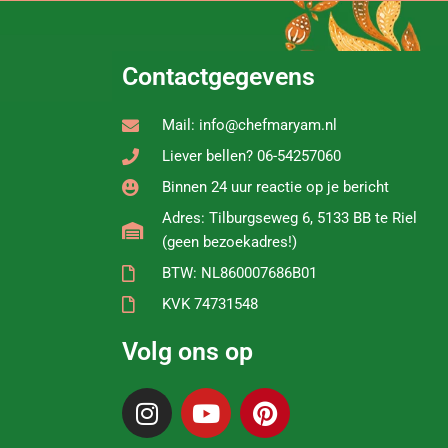
Contactgegevens
Mail: info@chefmaryam.nl
Liever bellen? 06-54257060
Binnen 24 uur reactie op je bericht
Adres: Tilburgseweg 6, 5133 BB te Riel
(geen bezoekadres!)
BTW: NL860007686B01
KVK 74731548
Volg ons op
I
Y
P
n
o
i