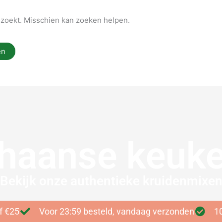
e zoekt. Misschien kan zoeken helpen.
haanse keuke
Bekijk onze authentieke kruidenmixe
f €25
Voor 23:59 besteld, vandaag verzonden
1