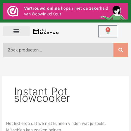
Ga
Zoek
naar
naar:
de
inhoud
0
Winkelwage
Zoeken
Instant Pot
slowcooker
Het lijkt erop dat we niet kunnen vinden wat je zoekt.
Misschien kan zoeken helpen.