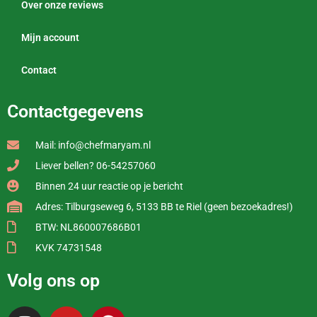
Over onze reviews
Mijn account
Contact
Contactgegevens
Mail: info@chefmaryam.nl
Liever bellen? 06-54257060
Binnen 24 uur reactie op je bericht
Adres: Tilburgseweg 6, 5133 BB te Riel (geen bezoekadres!)
BTW: NL860007686B01
KVK 74731548
Volg ons op
I
Y
P