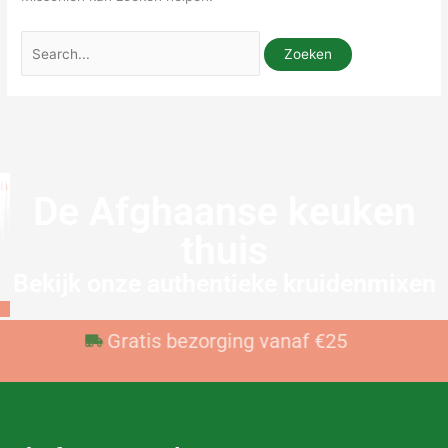
De Afghaanse keuken
thuis
Bekijk onze authentieke kruidenmixen
Voor 23:59 besteld, vandaag verzonden
Gratis bezorging vanaf €25