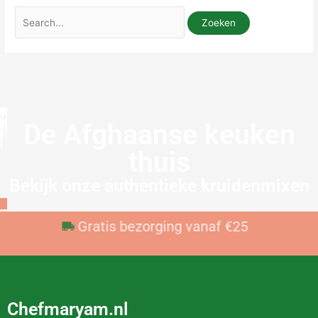
De Afghaanse keuken
thuis
Bekijk onze authentieke kruidenmixen
Voor 23:59 besteld, vandaag verzonden
Gratis bezorging vanaf €25
Chefmaryam.nl