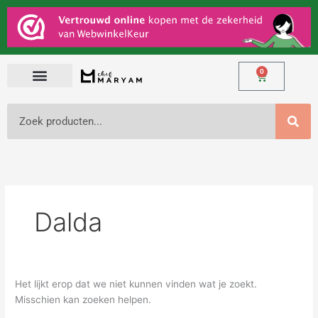
Ga
Zoek
naar
naar:
de
inhoud
0
Winkelwage
Zoeken
Dalda
Het lijkt erop dat we niet kunnen vinden wat je zoekt.
Misschien kan zoeken helpen.