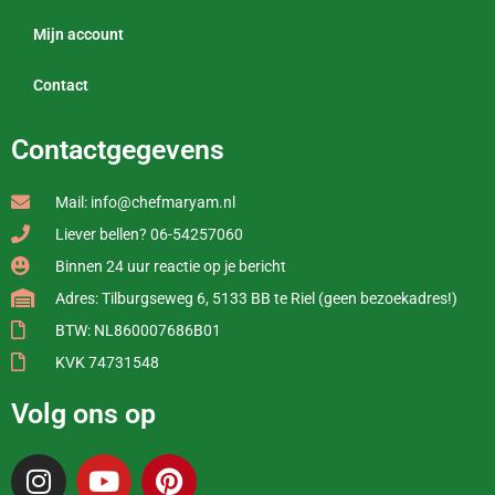
Mijn account
Contact
Contactgegevens
Mail: info@chefmaryam.nl
Liever bellen? 06-54257060
Binnen 24 uur reactie op je bericht
Adres: Tilburgseweg 6, 5133 BB te Riel (geen bezoekadres!)
BTW: NL860007686B01
KVK 74731548
Volg ons op
I
Y
P
n
o
i