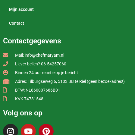
Mijn account
Contact
Contactgegevens
Mail: info@chefmaryam.nl
Liever bellen? 06-54257060
Binnen 24 uur reactie op je bericht
Adres: Tilburgseweg 6, 5133 BB te Riel (geen bezoekadres!)
BTW: NL860007686B01
KVK 74731548
Volg ons op
I
Y
P
n
o
i