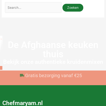
De Afghaanse keuken
thuis
Bekijk onze authentieke kruidenmixen
Voor 23:59 besteld, vandaag verzonden
Gratis bezorging vanaf €25
Chefmaryam.nl