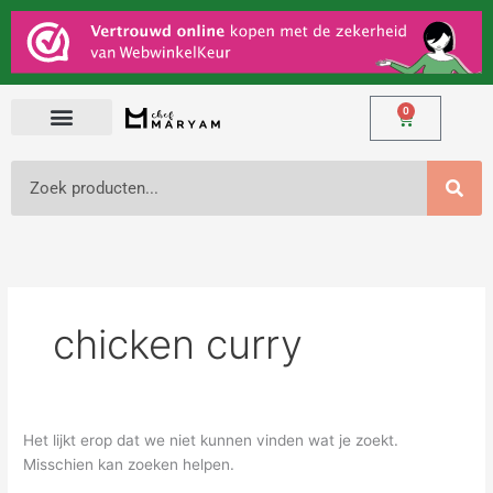
Ga
Zoek
naar
naar:
de
inhoud
0
Winkelwage
Zoeken
chicken curry
Het lijkt erop dat we niet kunnen vinden wat je zoekt.
Misschien kan zoeken helpen.