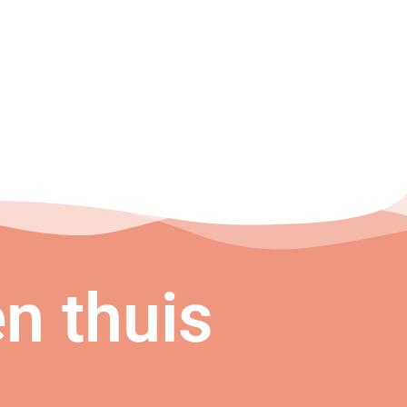
n thuis
n