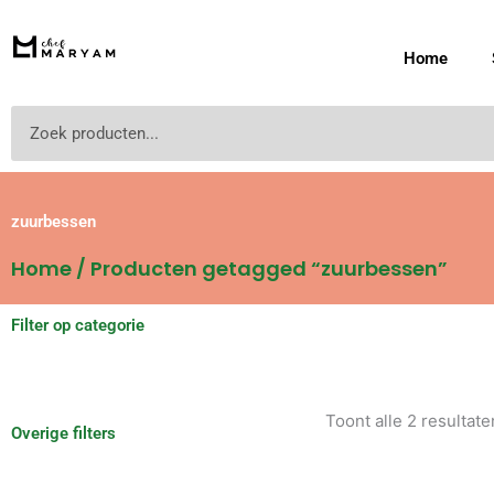
Ga
naar
Home
de
inhoud
Zoeken
zuurbessen
Home
/ Producten getagged “zuurbessen”
Filter op categorie
Toont alle 2 resultate
Overige filters