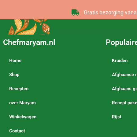
Gratis bezorging vana
Chefmaryam.nl
Populair
Home
Kruiden
Shop
Afghaanse 
Recepten
Afghaans ge
over Maryam
Recept pake
Winkelwagen
Rijst
Contact