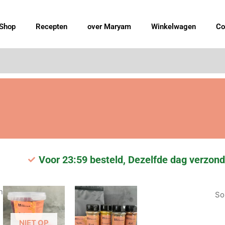
Shop
Recepten
over Maryam
Winkelwagen
Co
Voor 23:59 besteld, Dezelfde dag verzond
Gesorteerd
n
op
populariteit
NIET OP