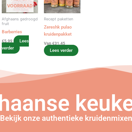
VOORRAAD
Afghaans gedroogd
Recept paketten
fruit
Zereshk pulao
Barberries
kruidenpakket
Lees
€
5.99
Van
€
31.45
verder
Lees verder
haanse keuke
Bekijk onze authentieke kruidenmixe