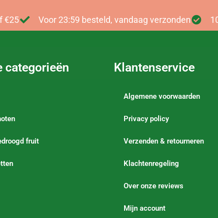
f €25
Voor 23:59 besteld, vandaag verzonden
1
e categorieën
Klantenservice
Algemene voorwaarden
noten
Privacy policy
droogd fruit
Verzenden & retourneren
tten
Klachtenregeling
Over onze reviews
Mijn account