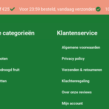
f €25
Voor 23:59 besteld, vandaag verzonden
1
e categorieën
Klantenservice
Algemene voorwaarden
noten
Privacy policy
droogd fruit
Verzenden & retourneren
tten
Klachtenregeling
Over onze reviews
Mijn account