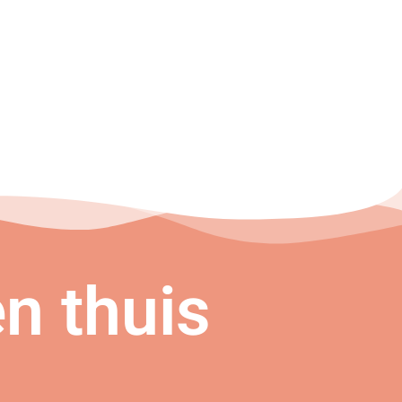
n thuis
n