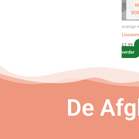
N
VO
overige 
Linzenm
€
2.99
verder
De Afg