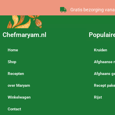
Gratis bezorging vana
Chefmaryam.nl
Populair
Home
Kruiden
Shop
Afghaanse 
Recepten
Afghaans ge
over Maryam
Recept pake
Winkelwagen
Rijst
Contact