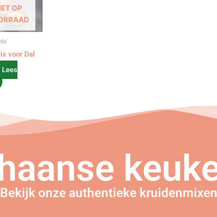
IET OP
ORRAAD
mix
ix voor Dal
Lees
haanse keuke
Bekijk onze authentieke kruidenmixe