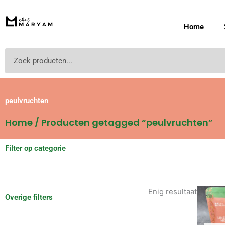
Ga
naar
Home
de
inhoud
Zoeken
peulvruchten
Home
/ Producten getagged “peulvruchten”
Filter op categorie
Enig resultaat
Overige filters