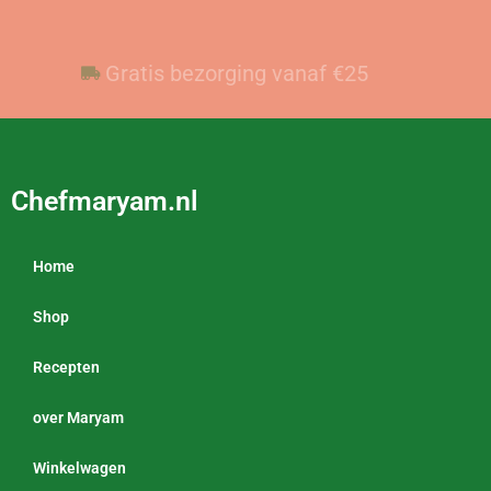
Voor 23:59 besteld, vandaag verzonden
Gratis bezorging vanaf €25
Chefmaryam.nl
Home
Shop
Recepten
over Maryam
Winkelwagen