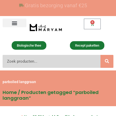
Ga
Voor 23:59 besteld, vandaag verzonden
Gratis bezorging vanaf €25
naar
de
inhoud
0
Winkelwagen
Biologische thee
Recept paketten
Zoeken
parboiled langgraan
Home
/ Producten getagged “parboiled
langgraan”