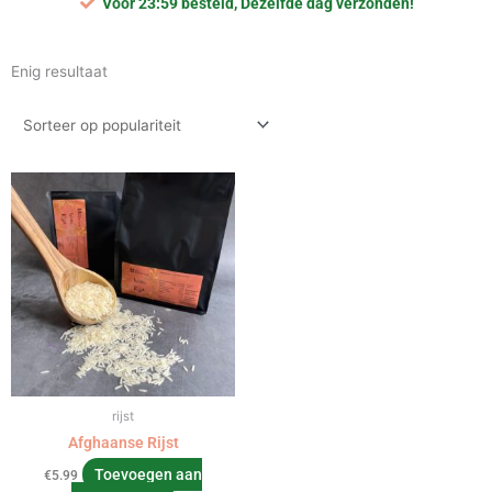
Voor 23:59 besteld, Dezelfde dag verzonden!
Enig resultaat
rijst
Afghaanse Rijst
Toevoegen aan
€
5.99