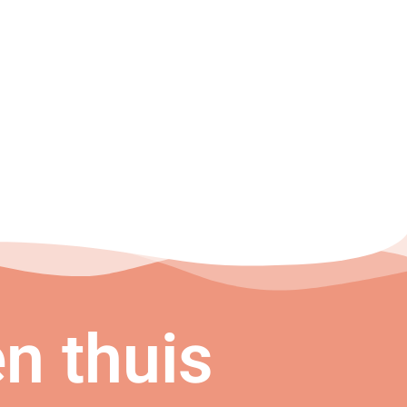
n thuis
n