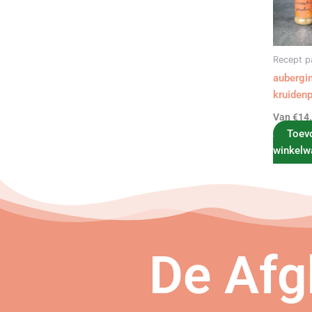
Recept p
aubergi
kruiden
Van
€
14
Toev
winkelw
De Afg