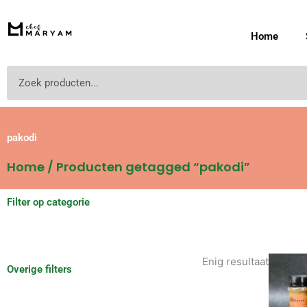
Ga
naar
Home
de
inhoud
Zoeken
pakodi
Home
/ Producten getagged “pakodi”
Filter op categorie
Enig resultaat
Overige filters