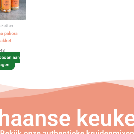
aketten
ne pakora
pakket
.48
oegen aan
agen
haanse keuke
Bekijk onze authentieke kruidenmixe