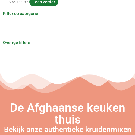
Lees verder
Van
€
11.97
Filter op categorie
Overige filters
De Afghaanse keuken
thuis
Bekijk onze authentieke kruidenmixen