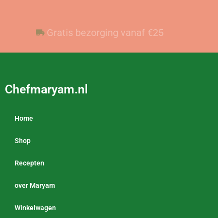
Voor 23:59 besteld, vandaag verzonden
Gratis bezorging vanaf €25
Chefmaryam.nl
Home
Shop
Recepten
over Maryam
Winkelwagen