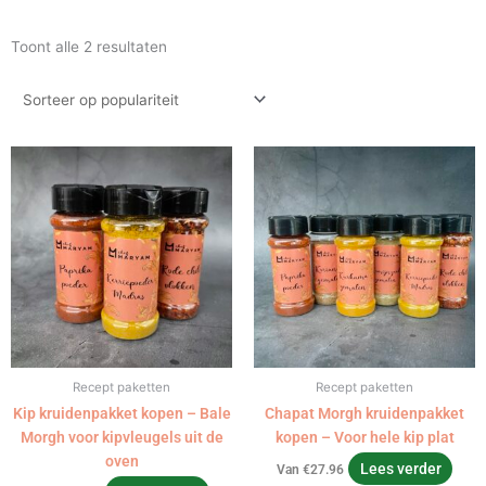
Gesorteerd
Toont alle 2 resultaten
op
populariteit
Recept paketten
Recept paketten
Kip kruidenpakket kopen – Bale
Chapat Morgh kruidenpakket
Morgh voor kipvleugels uit de
kopen – Voor hele kip plat
oven
Lees verder
Van
€
27.96