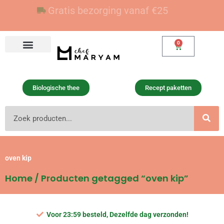
Ga
Voor 23:59 besteld, vandaag verzonden
Gratis bezorging vanaf €25
naar
de
inhoud
0
Winkelwagen
Biologische thee
Recept paketten
Zoeken
oven kip
Home
/ Producten getagged “oven kip”
Voor 23:59 besteld, Dezelfde dag verzonden!