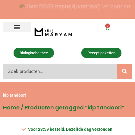
Ga
Voor 23:59 besteld, vandaag verzonden
Gratis bezorging vanaf €25
naar
de
inhoud
0
Winkelwagen
Biologische thee
Recept paketten
Zoeken
kip tandoori
Home
/ Producten getagged “kip tandoori”
Voor 23:59 besteld, Dezelfde dag verzonden!