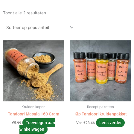
Gesorteerd
Toont alle 2 resultaten
op
populariteit
Kruiden kopen
Recept paketten
Tandoori Masala 160 Gram
Kip Tandoori kruidenpakket
Toevoegen aan
Lees verder
€
5.99
Van
€
23.46
winkelwagen