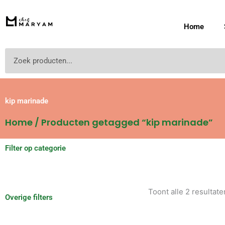
Ga
naar
Home
de
inhoud
Zoeken
kip marinade
Home
/ Producten getagged “kip marinade”
Filter op categorie
Toont alle 2 resultate
Overige filters