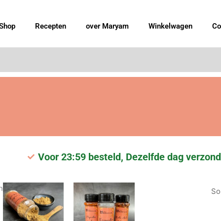
Shop
Recepten
over Maryam
Winkelwagen
Co
Voor 23:59 besteld, Dezelfde dag verzond
Gesorteerd
n
op
populariteit