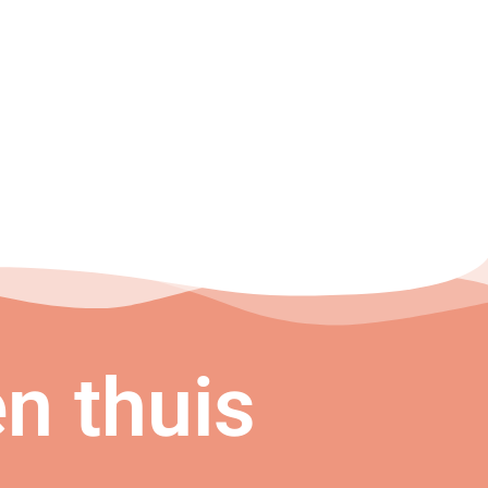
n thuis
n