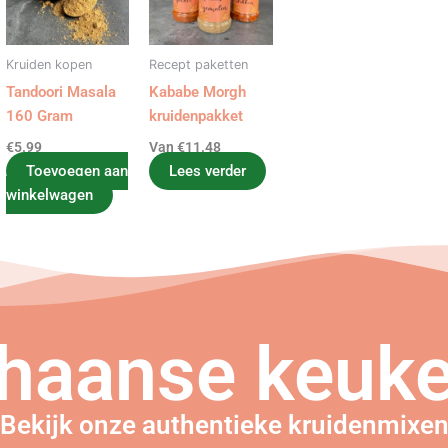
Kruiden kopen
Recept paketten
Tandoori Masala
Kababe Morgh
160 Gram
kruidenpakket
€
5.99
Van
€
11.48
Toevoegen aan
Lees verder
winkelwagen
haanse keuke
Bekijk onze authentieke kruidenmixe