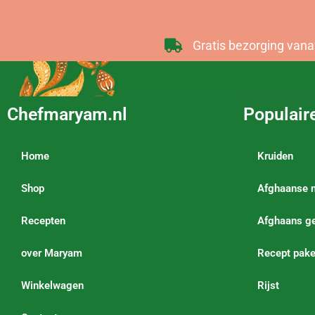
Gratis bezorging vana
Chefmaryam.nl
Populair
Home
Kruiden
Shop
Afghaanse 
Recepten
Afghaans ge
over Maryam
Recept pake
Winkelwagen
Rijst