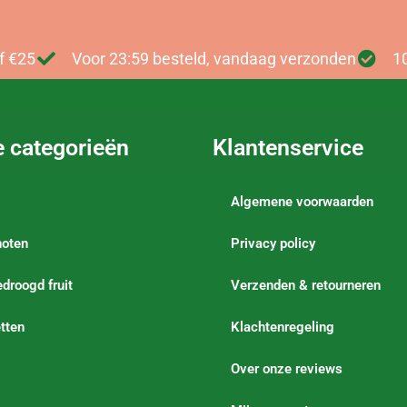
f €25
Voor 23:59 besteld, vandaag verzonden
1
e categorieën
Klantenservice
Algemene voorwaarden
noten
Privacy policy
droogd fruit
Verzenden & retourneren
tten
Klachtenregeling
Over onze reviews