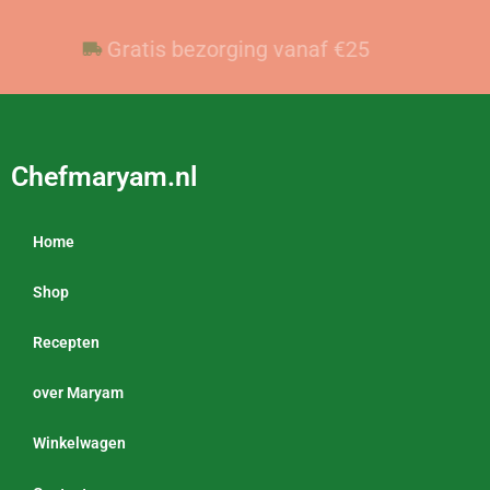
Voor 23:59 besteld, vandaag verzonden
Gratis bezorging vanaf €25
Chefmaryam.nl
Home
Shop
Recepten
over Maryam
Winkelwagen