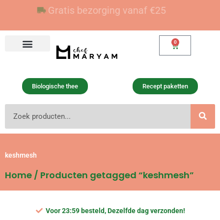
Ga
Voor 23:59 besteld, vandaag verzonden
Gratis bezorging vanaf €25
naar
de
inhoud
0
Winkelwagen
Biologische thee
Recept paketten
Zoeken
keshmesh
Home
/ Producten getagged “keshmesh”
Voor 23:59 besteld, Dezelfde dag verzonden!