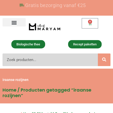
Ga
Voor 23:59 besteld, vandaag verzonden
Gratis bezorging vanaf €25
naar
de
inhoud
0
Winkelwagen
Biologische thee
Recept paketten
Zoeken
iraanse rozijnen
Home
/ Producten getagged “iraanse
rozijnen”