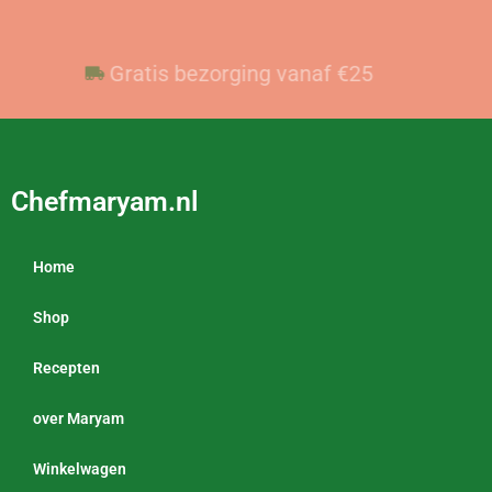
Voor 23:59 besteld, vandaag verzonden
Gratis bezorging vanaf €25
Chefmaryam.nl
Home
Shop
Recepten
over Maryam
Winkelwagen