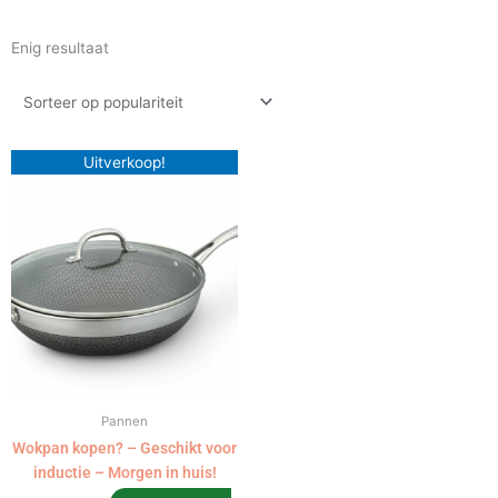
Enig resultaat
Oorspronkelijke
Huidige
Uitverkoop!
prijs
prijs
was:
is:
€99.99.
€74.99.
Pannen
Wokpan kopen? – Geschikt voor
inductie – Morgen in huis!