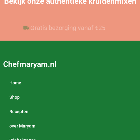
Bekijk onze authentieke kruidenmixen
Voor 23:59 besteld, vandaag verzonden
Gratis bezorging vanaf €25
Chefmaryam.nl
Home
Shop
Recepten
over Maryam