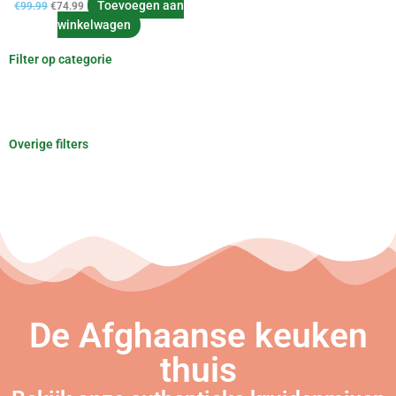
Toevoegen aan
€
99.99
€
74.99
winkelwagen
Filter op categorie
Overige filters
De Afghaanse keuken
thuis