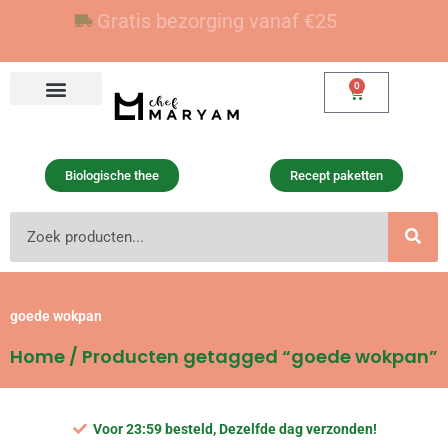
Ga
Voor 23:59 besteld, vandaag verzonden
Gratis bezorging vanaf €25
naar
de
inhoud
0
Winkelwagen
Biologische thee
Recept paketten
Zoeken
goede wokpan
Home
/ Producten getagged “goede wokpan”
Voor 23:59 besteld, Dezelfde dag verzonden!