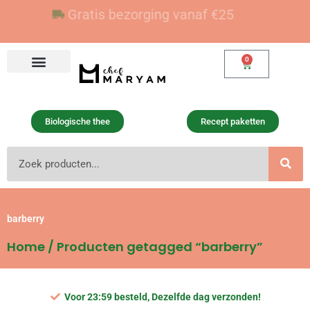
Ga
Voor 23:59 besteld, vandaag verzonden
Gratis bezorging vanaf €25
naar
de
inhoud
0
Winkelwagen
Biologische thee
Recept paketten
Zoeken
barberry
Home
/ Producten getagged “barberry”
Voor 23:59 besteld, Dezelfde dag verzonden!