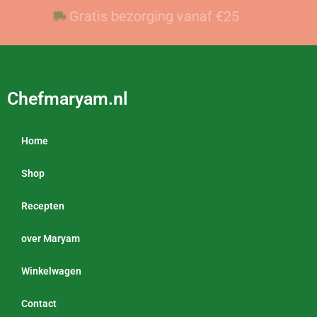
Voor 23:59 besteld, vandaag verzonden
Gratis bezorging vanaf €25
Chefmaryam.nl
Home
Shop
Recepten
over Maryam
Winkelwagen
Contact