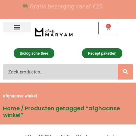
Ga
Voor 23:59 besteld, vandaag verzonden
Gratis bezorging vanaf €25
naar
de
inhoud
0
Winkelwagen
Biologische thee
Recept paketten
Zoeken
afghaanse winkel
Home
/ Producten getagged “afghaanse
winkel”