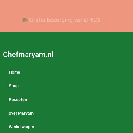
Voor 23:59 besteld, vandaag verzonden
Gratis bezorging vanaf €25
Chefmaryam.nl
Home
Shop
Recepten
over Maryam
Winkelwagen