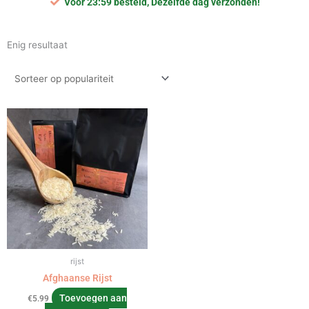
Voor 23:59 besteld, Dezelfde dag verzonden!
Enig resultaat
rijst
Afghaanse Rijst
Toevoegen aan
€
5.99