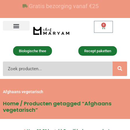
Ga
Voor 23:59 besteld, vandaag verzonden
Gratis bezorging vanaf €25
naar
de
inhoud
0
Winkelwagen
Biologische thee
Recept paketten
Zoeken
Afghaans vegetarisch
Home
/ Producten getagged “Afghaans
vegetarisch”