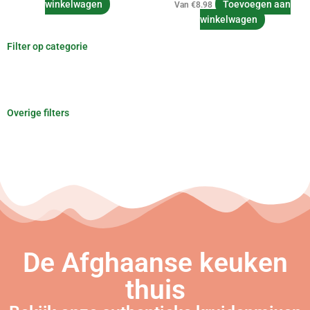
winkelwagen
Toevoegen aan
Van
€
8.98
winkelwagen
Filter op categorie
Overige filters
De Afghaanse keuken
thuis