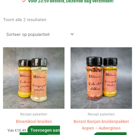
Voor 23:59 besteld, Dezelfde dag verzonden!
Gesorteerd
Toont alle 2 resultaten
op
populariteit
Recept paketten
Recept paketten
Bloemkool kruiden
Borani Banjan kruidenpakket
kopen – Aubergines
Toevoegen aan
Van
€
10.49