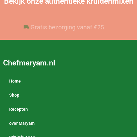
Bekijk onze authentieke kruidenmixen
Voor 23:59 besteld, vandaag verzonden
Gratis bezorging vanaf €25
Chefmaryam.nl
Home
Shop
Recepten
over Maryam