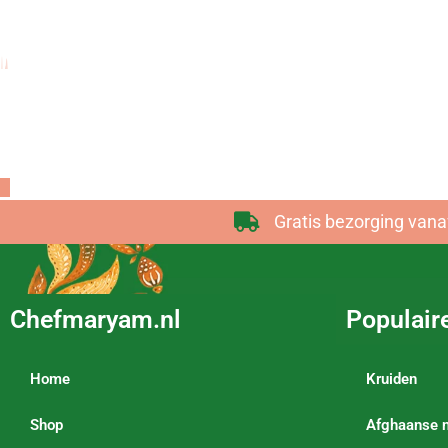
De Afg
Gratis bezorging vana
Chefmaryam.nl
Populair
Home
Kruiden
Shop
Afghaanse 