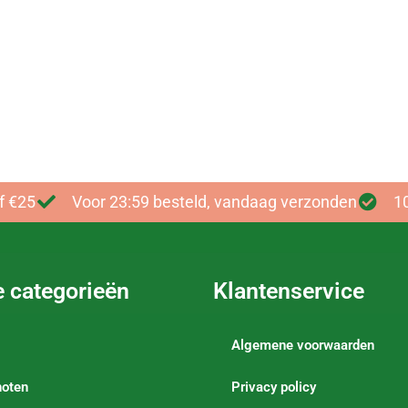
haanse keuke
Bekijk onze authentieke kruidenmixe
f €25
Voor 23:59 besteld, vandaag verzonden
1
e categorieën
Klantenservice
Algemene voorwaarden
noten
Privacy policy