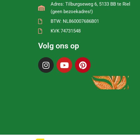
Adres: Tilburgseweg 6, 5133 BB te Riel
(geen bezoekadres!)
BTW: NL860007686B01
KVK 74731548
Volg ons op
I
Y
P
n
o
i
s
u
n
t
t
t
a
u
e
g
b
r
r
e
e
a
s
m
t