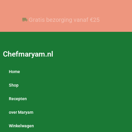
Voor 23:59 besteld, vandaag verzonden
Gratis bezorging vanaf €25
Chefmaryam.nl
Home
Shop
Recepten
over Maryam
Winkelwagen