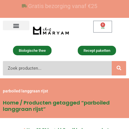
Ga
Voor 23:59 besteld, vandaag verzonden
Gratis bezorging vanaf €25
naar
de
inhoud
0
Winkelwagen
Biologische thee
Recept paketten
Zoeken
parboiled langgraan rijst
Home
/ Producten getagged “parboiled
langgraan rijst”