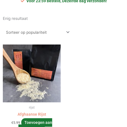
Voor 23:59 besteld, Dezelfde dag verzonden!
Enig resultaat
rijst
Afghaanse Rijst
Toevoegen aan
€
5.99